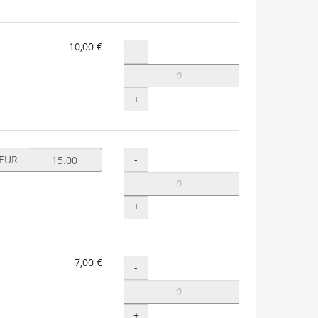
10,00 €
Menge
-
+
Preis
Menge
-
EUR
in
EUR
für
+
Soli
Ticket
setzen
7,00 €
Menge
-
+